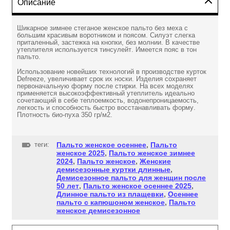
Описание
Шикарное зимнее стеганое женское пальто без меха с
большим красивым воротником и поясом. Силуэт слегка
приталенный, застежка на кнопки, без молнии. В качестве
утеплителя используется тинсулейт. Имеется пояс в тон
пальто.
Использование новейших технологий в производстве курток
Defreeze, увеличивает срок их носки. Изделия сохраняет
первоначальную форму после стирки. На всех моделях
применяется высокоэффективный утеплитель идеально
сочетающий в себе теплоемкость, водонепроницаемость,
легкость и способность быстро восстанавливать форму.
Плотность био-пуха 350 гр/м2.
теги:
Пальто женское осеннее
,
Пальто
женское 2025
,
Пальто женское зимнее
2024
,
Пальто женское
,
Женские
демисезонные куртки длинные
,
Демисезонное пальто для женщин после
50 лет
,
Пальто женское осеннее 2025
,
Длинное пальто из плащевки
,
Осеннее
пальто с капюшоном женское
,
Пальто
женское демисезонное