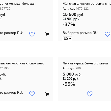
куртка женская большая
Женская финская ветровка с п
857720
Артикул:
4670-121
15 500
руб.
руб.
б.
24 500
руб.
-37%
те размер RU:
Выберите размер RU:
женская короткая хлопок лето
Легкая куртка бежевого цвета
247950
Артикул:
980
5 000
руб.
руб.
б.
11 200
руб.
-55%
те размер RU: