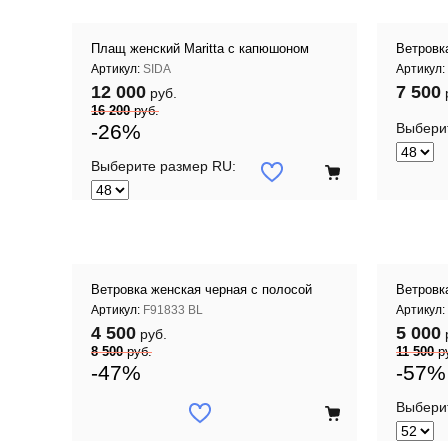
Плащ женский Maritta с капюшоном
Ветровк
Артикул:
SIDA
Артикул:
12 000
7 500
руб.
16 200
руб.
-26%
Выбери
 корзину
Выберите размер RU:
Добавить в корзину
Ветровка женская черная с полосой
Ветровк
Артикул:
F91833 BL
Артикул:
4 500
5 000
руб.
8 500
руб.
11 500
р
-47%
-57%
Добавить в корзину
Выбери
 корзину