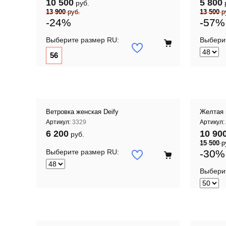
10 500
5 800
руб.
13 900
руб.
13 500
р
-24%
-57%
Выберите размер RU:
Выбери
 корзину
Добавить в корзину
56
Ветровка женская Deify
Желтая 
Артикул:
3329
Артикул:
6 200
10 90
руб.
15 500
р
Выберите размер RU:
-30%
Выбери
 корзину
Добавить в корзину