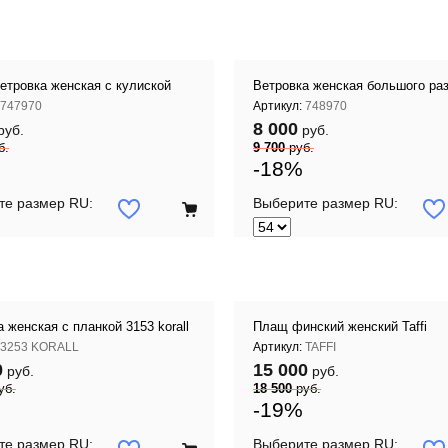
ветровка женская с кулиской
Ветровка женская большого ра
747970
Артикул:
748970
8 000
руб.
руб.
б.
9 700
руб.
-18%
те размер RU:
Выберите размер RU:
 женская с планкой 3153 korall
Плащ финский женский Taffi
3253 KORALL
Артикул:
TAFFI
0
15 000
руб.
руб.
уб.
18 500
руб.
-19%
те размер RU:
Выберите размер RU: