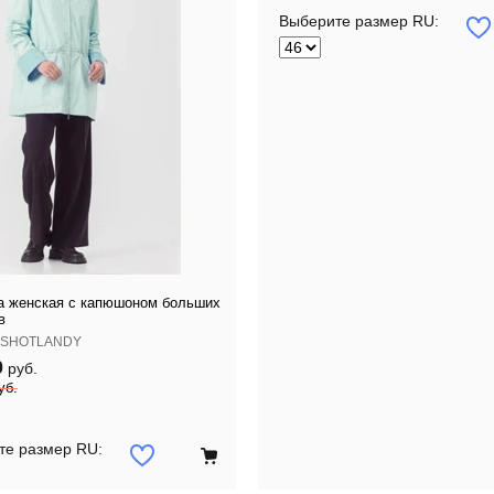
Выберите размер RU:
а женская с капюшоном больших
в
SHOTLANDY
0
руб.
уб.
те размер RU: