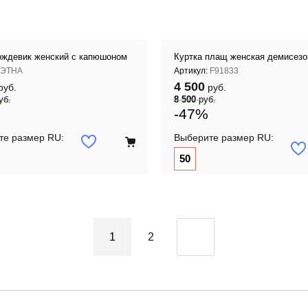
ждевик женский с капюшоном
Куртка плащ женская демисезо
ЭТНА
Артикул:
F91833
4 500
руб.
руб.
уб.
8 500
руб.
-47%
те размер RU:
Выберите размер RU:
50
1
2