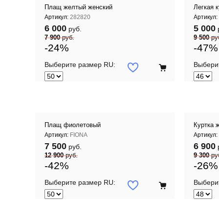
Плащ желтый женский
Легкая 
Артикул:
282820
Артикул:
6 000
5 000
руб.
7 900
руб.
9 500
ру
-24%
-47%
Выберите размер RU:
Выбери
 корзину
Добавить в корзину
Плащ фиолетовый
Куртка 
Артикул:
FIONA
Артикул:
7 500
6 900
руб.
12 900
руб.
9 300
ру
-42%
-26%
Выберите размер RU:
Выбери
 корзину
Добавить в корзину