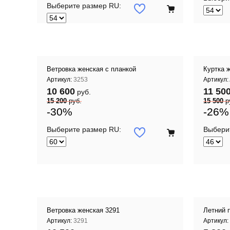
 корзину
Добавить в корзину
Выберите размер RU:
Ветровка женская с планкой
Куртка 
Артикул:
3253
Артикул:
10 600
11 50
руб.
15 200
руб.
15 500
р
-30%
-26%
Выберите размер RU:
Выбери
Добавить в корзину
 корзину
Ветровка женская 3291
Летний 
Артикул:
3291
Артикул: