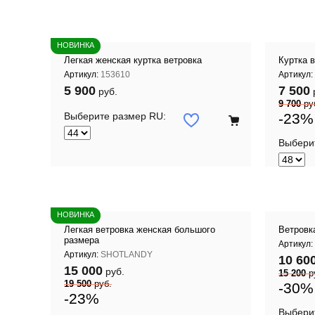
НОВИНКА
Легкая женская куртка ветровка
Куртка 
Артикул:
153610
Артикул:
5 900
7 500
руб.
9 700
ру
Выберите размер RU:
-23%
Выбери
 корзину
Добавить в корзину
НОВИНКА
Легкая ветровка женская большого
Ветровка
размера
Артикул:
Артикул:
SHOTLANDY
10 60
15 000
руб.
15 200
р
19 500
руб.
-30%
-23%
Выбери