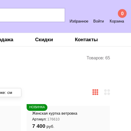
0
Избранное
Войти
Корзина
одажа
Скидки
Контакты
Товаров:
65
ке: см
НОВИНКА
Женская куртка ветровка
Артикул:
176610
7 400
руб.