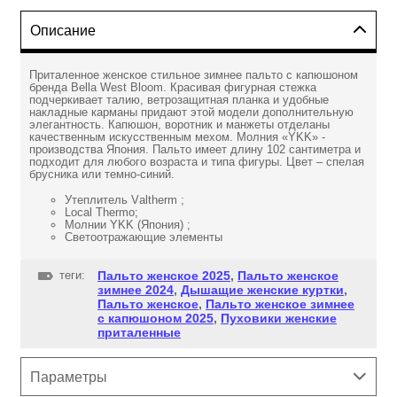
Описание
Приталенное женское стильное зимнее пальто с капюшоном
бренда Bella West Bloom. Красивая фигурная стежка
подчеркивает талию, ветрозащитная планка и удобные
накладные карманы придают этой модели дополнительную
элегантность. Капюшон, воротник и манжеты отделаны
качественным искусственным мехом. Молния «YKK» -
производства Япония. Пальто имеет длину 102 сантиметра и
подходит для любого возраста и типа фигуры. Цвет – спелая
брусника или темно-синий.
Утеплитель Valtherm ;
Local Thermo;
Молнии YKK (Япония) ;
Светоотражающие элементы
теги:
Пальто женское 2025
,
Пальто женское
зимнее 2024
,
Дышащие женские куртки
,
Пальто женское
,
Пальто женское зимнее
с капюшоном 2025
,
Пуховики женские
приталенные
Параметры