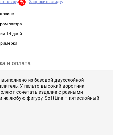
по товару
Запросить скидку
%
агазине
ром завтра
нии 14 дней
примерки
ка и оплата
е выполнено из базовой двухслойной
литель. У пальто высокий воротник
оляют сочетать изделие с разными
 на любую фигуру. SoftLine – пятислойный