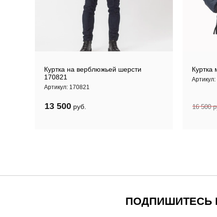
кая с
Куртка на верблюжьей шерсти
Куртка
170821
Артикул:
Артикул:
170821
-22%
13 500
руб.
16 500
р
ПОДПИШИТЕСЬ И