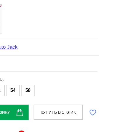
uto Jack
U:
2
54
58
КУПИТЬ В 1 КЛИК
ЗИНУ