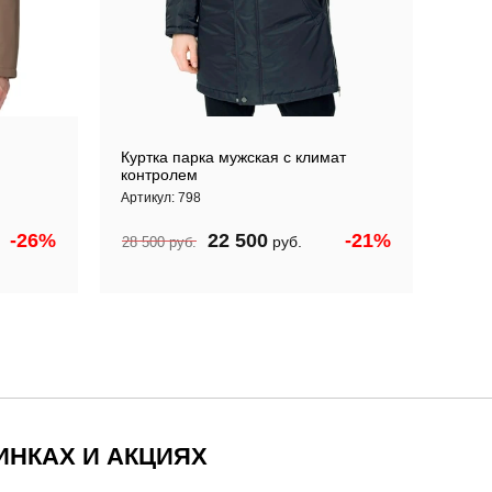
Куртка парка мужская с климат
Зимн
контролем
мех
Артикул:
798
Артик
-26%
22 500
-21%
руб.
28 500
руб.
22 5
ИНКАХ И АКЦИЯХ