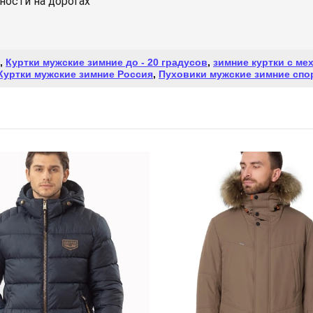
ости на дорогах
,
Куртки мужские зимние до - 20 градусов
,
зимние куртки с ме
Куртки мужские зимние Россия
,
Пуховики мужские зимние сп