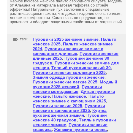
Черное пуховое женское пальто свободного силуэта. Модель
от Альбана из материала матовая таффета со стрейч
эффектом! Натуральный пух заключен в специальные
растягивающиеся пакеты, что делает изделие очень теплым,
легким и комфортным. Сама ткань не продувается, не
промокает и обладает защитными свойствами от загрязнений.
теги:
Пуховики 2025 женские зимние
,
Пальто
женское 2025
,
Пальто женское зимнее
2024
,
Пуховики женские зимние с
капюшоном длинные
,
Пуховики женские
длинные 2025
,
Пуховики женские 30
градусов
,
Пуховики женские зимние для
женщин
,
Теплый пуховик женский 30
,
Пуховики женские коллекция 2025
,
Зимняя одежда пуховики женские
,
Пуховики женские легкие 2025
,
Модный
пуховик 2025 женский
,
Пуховики
женские молодежные
,
Дутые пуховики
женские
,
Пальто женское
,
Пальто
женское зимнее с капюшоном 2025
,
Пуховики женские 2025
,
Пуховики
женские с капюшоном 2025
,
Куртка
пуховик женская зимняя
,
Пуховики
женские 40 градусов
,
Теплые пуховики
женские зимние
,
Пуховики женские
классика
,
Женские пуховики осень
,