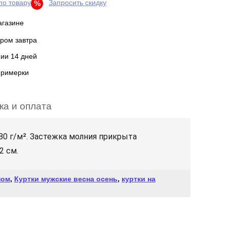
по товару
Запросить скидку
%
агазине
ром завтра
нии 14 дней
примерки
ка и оплата
80 г/м². Застежка молния прикрыта
2 см.
ном
,
Куртки мужские весна осень
,
куртки на