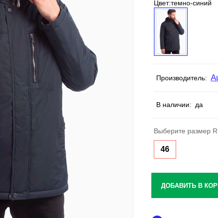
Цвет:
темно-синий
A
Производитель:
В наличии:
да
Выберите размер R
46
ДОБАВИТЬ В КОР