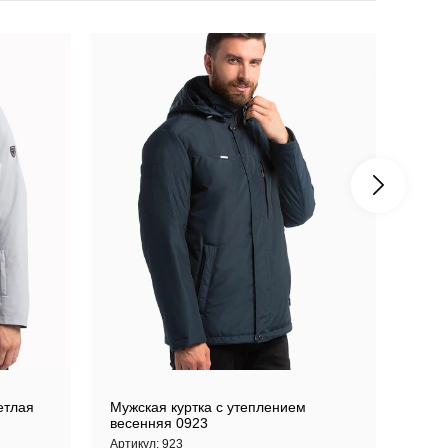
етлая
Мужская куртка с утеплением
Мужс
весенняя 0923
Артик
Артикул:
923