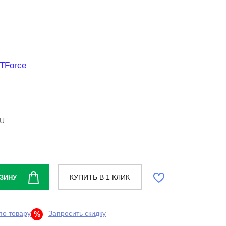
TForce
U:
КУПИТЬ В 1 КЛИК
ЗИНУ
по товару
Запросить скидку
%