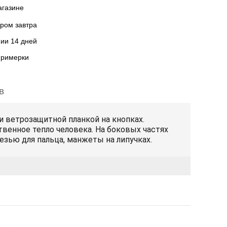
агазине
ром завтра
нии 14 дней
примерки
в
и ветрозащитной планкой на кнопках.
венное тепло человека. На боковых частях
езью для пальца, манжеты на липучках.