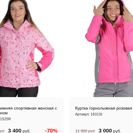
зимняя спортивная женская с
Куртка горнолыжная розовая
ном
Артикул:
1631Sr
1525R
3 400
-70%
3 000
руб.
руб.
уб.
11 900
руб.