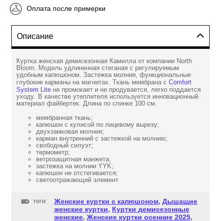
Оплата после примерки
Описание
Куртка женская демисезонная Камилла от компании North
Bloom. Модель удлиненная стеганая с регулируемым
удобным капюшоном. Застежка молния, функциональные
глубокие карманы на магнитах. Ткань мембрана с
Comfort
System Lite
не промокает и не продувается, легко поддается
уходу. В качестве утеплителя используется инновационный
материал файбертек. Длина по спинке 100 см.
мембранная ткань;
капюшон с кулисой по лицевому вырезу;
двухзамковая молния;
карман внутренний с застежкой на молнию;
свободный силуэт;
термометр;
ветрозащитная манжета;
застежка на молнии YYK;
капюшон не отстегивается;
светоотражающий элемент
теги:
Женские куртки с капюшоном
,
Дышащие
женские куртки
,
Куртки демисезонные
женские
,
Женские куртки осенние 2025
,