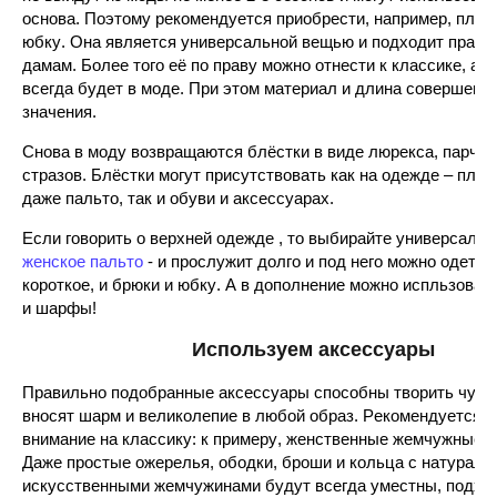
основа. Поэтому рекомендуется приобрести, например, пли
юбку. Она является универсальной вещью и подходит практ
дамам. Более того её по праву можно отнести к классике, а з
всегда будет в моде. При этом материал и длина совершенн
значения.
Снова в моду возвращаются блёстки в виде люрекса, парчи, 
стразов. Блёстки могут присутствовать как на одежде – плат
даже пальто, так и обуви и аксессуарах.
Если говорить о верхней одежде , то выбирайте универсаль
женское пальто
- и прослужит долго и под него можно одеть 
короткое, и брюки и юбку. А в дополнение можно испльзоват
и шарфы!
Используем аксессуары
Правильно подобранные аксессуары способны творить чудес
вносят шарм и великолепие в любой образ. Рекомендуется о
внимание на классику: к примеру, женственные жемчужные 
Даже простые ожерелья, ободки, броши и кольца с натураль
искусственными жемчужинами будут всегда уместны, подход