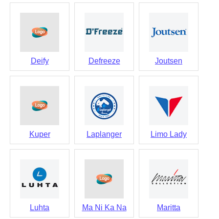
Deify
Defreeze
Joutsen
Kuper
Laplanger
Limo Lady
Luhta
Ma Ni Ka Na
Maritta