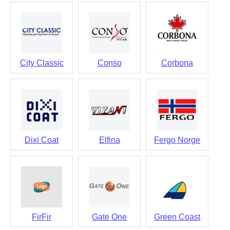
City Classic
Conso
Corbona
Dixi Coat
Elfina
Fergo Norge
FirFir
Gate One
Green Coast