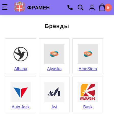
ФРАМЕН
0
Бренды
Albana
Alyaska
ArneStern
Auto Jack
Avi
Bask