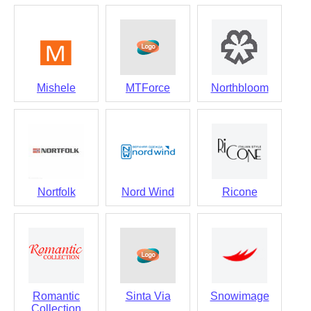
Mishele
MTForce
Northbloom
Nortfolk
Nord Wind
Ricone
Romantic
Sinta Via
Snowimage
Collection